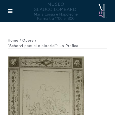
Salta
al
Toggle
contenuto
Navigation
Il Museo
Home
Opere
Maria Luigia d’Asburgo
“Scherzi poetici e pittorici”: La Prefica
Glauco Lombardi
Palazzo di Riserva
Attività
Pubblicazioni