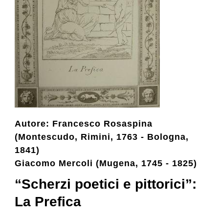
Collezione
Contatti e biglietti
Accessibilità
Autore: Francesco Rosaspina
Dona
(Montescudo, Rimini, 1763 - Bologna,
1841)
Cerca
Giacomo Mercoli (Mugena, 1745 - 1825)
“Scherzi poetici e pittorici”:
English
La Prefica