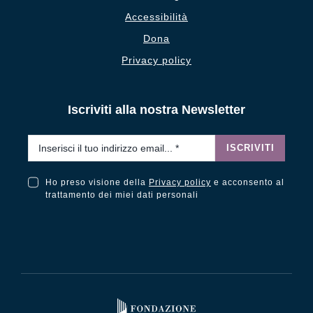
Accessibilità
Dona
Privacy policy
Iscriviti alla nostra Newsletter
Email
*
ISCRIVITI
Ho preso visione della
Privacy policy
e acconsento al
Ho preso visione della Privacy Policy e acconsento al trattamento dei miei dati personali
trattamento dei miei dati personali