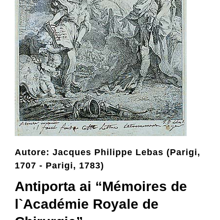
Collezione
Contatti e biglietti
Accessibilità
Dona
Autore: Jacques Philippe Lebas (Parigi,
Cerca
1707 - Parigi, 1783)
Antiporta ai “Mémoires de
English
l`Académie Royale de