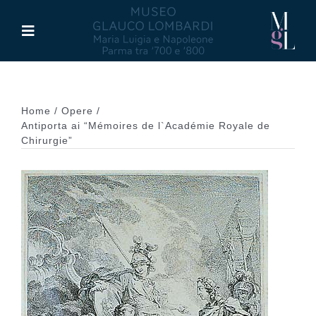
Salta
al
Toggle
contenuto
Navigation
Il Museo
Home
Opere
Maria Luigia d’Asburgo
Antiporta ai “Mémoires de l`Académie Royale de
Chirurgie”
Glauco Lombardi
Palazzo di Riserva
Attività
Pubblicazioni