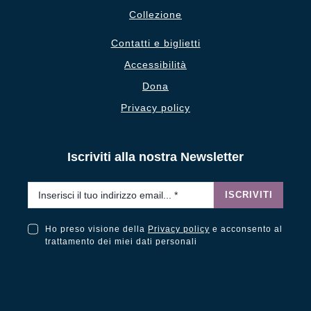
Collezione
Contatti e biglietti
Accessibilità
Dona
Privacy policy
Iscriviti alla nostra Newsletter
Email
*
ISCRIVITI
Ho preso visione della
Privacy policy
e acconsento al
Ho preso visione della Privacy Policy e acconsento al trattamento dei miei dati personali
trattamento dei miei dati personali