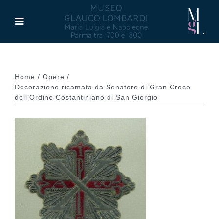
Salta
al
Toggle
contenuto
Navigation
Il Museo
Home
Opere
Maria Luigia d’Asburgo
Decorazione ricamata da Senatore di Gran Croce
dell’Ordine Costantiniano di San Giorgio
Glauco Lombardi
Palazzo di Riserva
Attività
Pubblicazioni