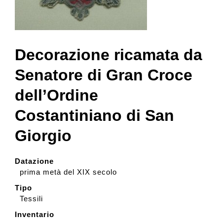
Collezione
Decorazione ricamata da
Contatti e biglietti
Senatore di Gran Croce
dell’Ordine
Accessibilità
Costantiniano di San
Dona
Giorgio
Cerca
Datazione
prima metà del XIX secolo
Tipo
English
Tessili
Inventario