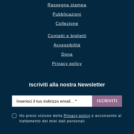
Rassegna stampa
Pubblicazioni
Collezione
Contatti e biglietti
Accessibilità
Dona
Privacy policy
Iscriviti alla nostra Newsletter
Email
*
ISCRIVITI
Ho preso visione della
Privacy policy
e acconsento al
Ho preso visione della Privacy Policy e acconsento al trattamento dei miei dati personali
trattamento dei miei dati personali