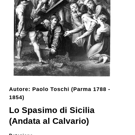
Collezione
Contatti e biglietti
Accessibilità
Dona
Autore: Paolo Toschi (Parma 1788 -
Cerca
1854)
Lo Spasimo di Sicilia
English
(Andata al Calvario)