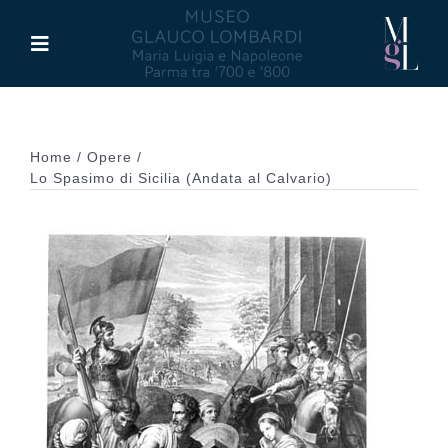
Salta
al
Toggle
contenuto
Navigation
Il Museo
Home
Opere
Maria Luigia d’Asburgo
Lo Spasimo di Sicilia (Andata al Calvario)
Glauco Lombardi
Palazzo di Riserva
Attività
Pubblicazioni