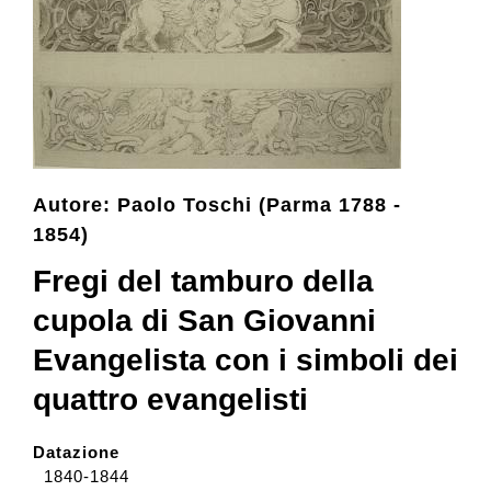
Collezione
Contatti e biglietti
Autore: Paolo Toschi (Parma 1788 -
Accessibilità
1854)
Fregi del tamburo della
Dona
cupola di San Giovanni
Cerca
Evangelista con i simboli dei
quattro evangelisti
English
Datazione
1840-1844