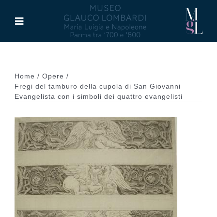
Salta
al
Toggle
contenuto
Navigation
Il Museo
Home
Opere
Maria Luigia d’Asburgo
Fregi del tamburo della cupola di San Giovanni
Evangelista con i simboli dei quattro evangelisti
Glauco Lombardi
Palazzo di Riserva
Attività
Pubblicazioni