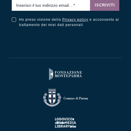
Email
*
ISCRIVITI
Ho preso visione della
Privacy policy
e acconsento al
Ho preso visione della Privacy Policy e acconsento al trattamento dei miei dati personali
trattamento dei miei dati personali