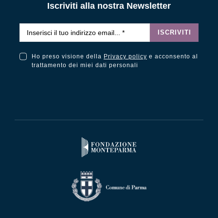
Iscriviti alla nostra Newsletter
Email
*
ISCRIVITI
Ho preso visione della
Privacy policy
e acconsento al
Ho preso visione della Privacy Policy e acconsento al trattamento dei miei dati personali
trattamento dei miei dati personali