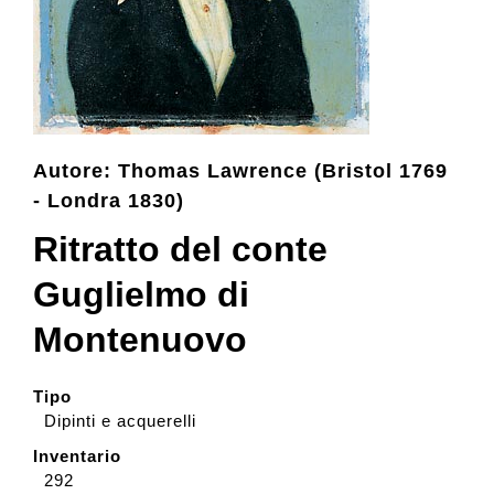
Collezione
Contatti e biglietti
Autore: Thomas Lawrence (Bristol 1769
- Londra 1830)
Accessibilità
Ritratto del conte
Dona
Guglielmo di
Montenuovo
Cerca
Tipo
Dipinti e acquerelli
English
Inventario
292