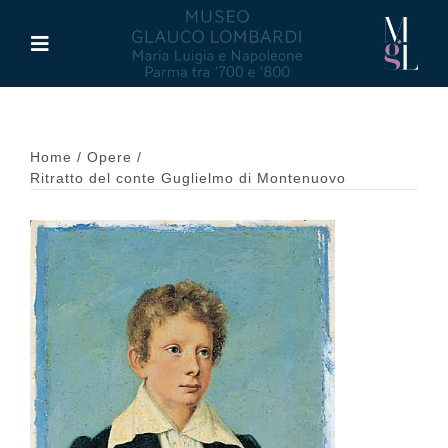
Salta
al
Toggle
contenuto
Navigation
Il Museo
Home
Opere
Maria Luigia d’Asburgo
Ritratto del conte Guglielmo di Montenuovo
Glauco Lombardi
Palazzo di Riserva
Attività
Pubblicazioni