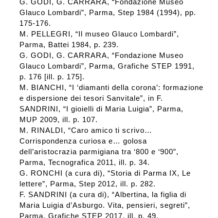
G. GODI, G. CARRARA, “Fondazione Museo
Glauco Lombardi”, Parma, Step 1984 (1994), pp.
175-176.
M. PELLEGRI, “Il museo Glauco Lombardi”,
Parma, Battei 1984, p. 239.
G. GODI, G. CARRARA, “Fondazione Museo
Glauco Lombardi”, Parma, Grafiche STEP 1991,
p. 176 [ill. p. 175].
M. BIANCHI, “I ‘diamanti della corona’: formazione
e dispersione dei tesori Sanvitale”, in F.
SANDRINI, “I gioielli di Maria Luigia”, Parma,
MUP 2009, ill. p. 107.
M. RINALDI, “Caro amico ti scrivo…
Corrispondenza curiosa e… golosa
dell’aristocrazia parmigiana tra ‘800 e ‘900”,
Parma, Tecnografica 2011, ill. p. 34.
G. RONCHI (a cura di), “Storia di Parma IX, Le
lettere”, Parma, Step 2012, ill. p. 282.
F. SANDRINI (a cura di), “Albertina, la figlia di
Maria Luigia d’Asburgo. Vita, pensieri, segreti”,
Parma, Grafiche STEP 2017, ill. p. 49.