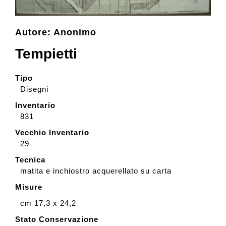
Collezione
Autore: Anonimo
Tempietti
Contatti e biglietti
Tipo
Disegni
Accessibilità
Inventario
831
Dona
Vecchio Inventario
29
Tecnica
Cerca
matita e inchiostro acquerellato su carta
Misure
English
cm 17,3 x 24,2
Stato Conservazione