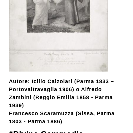
Collezione
Contatti e biglietti
Accessibilità
Dona
Autore: Icilio Calzolari (Parma 1833 –
Portovaltravaglia 1906) o Alfredo
Cerca
Zambini (Reggio Emilia 1858 - Parma
1939)
Francesco Scaramuzza (Sissa, Parma
English
1803 - Parma 1886)