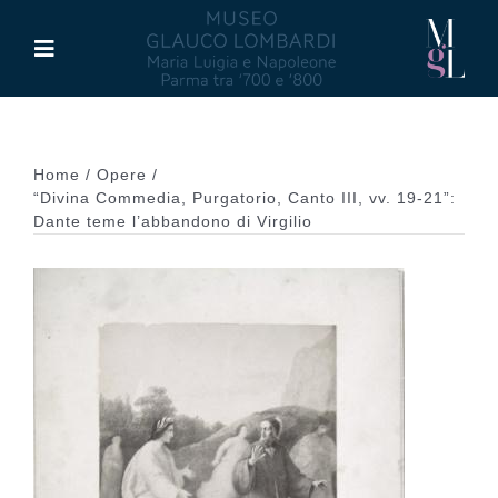
Salta
al
Toggle
contenuto
Navigation
Il Museo
Home
Opere
Maria Luigia d’Asburgo
“Divina Commedia, Purgatorio, Canto III, vv. 19-21”:
Dante teme l’abbandono di Virgilio
Glauco Lombardi
Palazzo di Riserva
Attività
Pubblicazioni