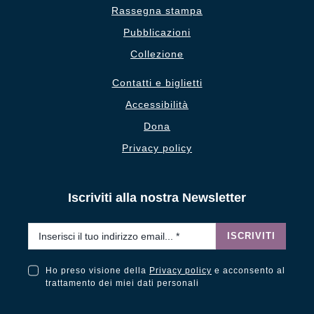
Rassegna stampa
Pubblicazioni
Collezione
Contatti e biglietti
Accessibilità
Dona
Privacy policy
Iscriviti alla nostra Newsletter
Email
*
ISCRIVITI
Ho preso visione della
Privacy policy
e acconsento al
Ho preso visione della Privacy Policy e acconsento al trattamento dei miei dati personali
trattamento dei miei dati personali