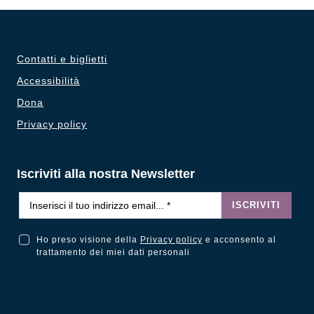
Contatti e biglietti
Accessibilità
Dona
Privacy policy
Iscriviti alla nostra Newsletter
Email
*
ISCRIVITI
Ho preso visione della
Privacy policy
e acconsento al
Ho preso visione della Privacy Policy e acconsento al trattamento dei miei dati personali
trattamento dei miei dati personali