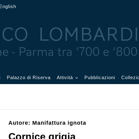
English
i
Palazzo di Riserva
Attività
Pubblicazioni
Collezi
 delle Feste
Eventi in corso
cquerelli
Archivio eventi
Autore: Manifattura ignota
Affetti
Didattica e visite
Cornice grigia