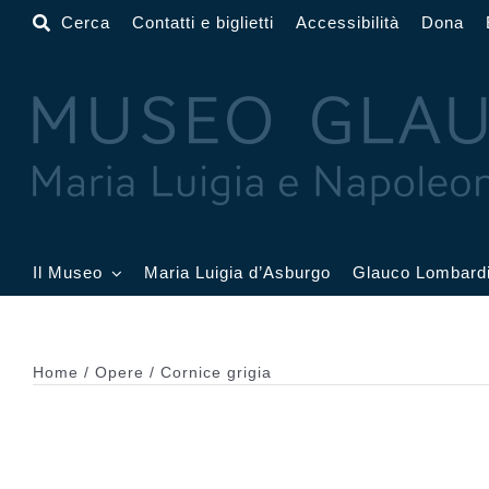
Salta
Cerca
Contatti e biglietti
Accessibilità
Dona
al
contenuto
Il Museo
Maria Luigia d’Asburgo
Glauco Lombard
Il Museo
Atrio
Salone
Home
Opere
Cornice grigia
Sala Dorata
Sala Toschi
Sala A
Sala Francesi
Sala Petitot
Sala 