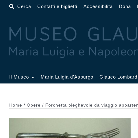
Salta
Cerca
Contatti e biglietti
Accessibilità
Dona
al
contenuto
Il Museo
Maria Luigia d’Asburgo
Glauco Lombard
Il Museo
Atrio
Salone
Home
Opere
Forchetta pieghevole da viaggio apparten
Sala Dorata
Sala Toschi
Sala A
Sala Francesi
Sala Petitot
Sala 