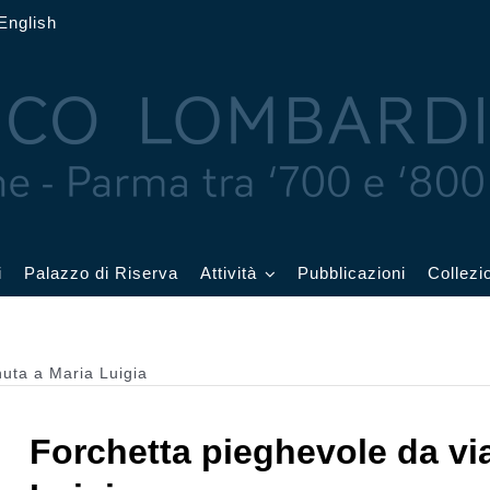
English
i
Palazzo di Riserva
Attività
Pubblicazioni
Collezi
 delle Feste
Eventi in corso
uta a Maria Luigia
cquerelli
Archivio eventi
Forchetta pieghevole da vi
Affetti
Didattica e visite