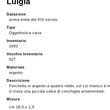
Luigia
Rassegna stampa
Datazione
prima metà del XIX secolo
Prestiti a mostre esterne
Tipo
Oggettistica varia
Inventario
1693
Vecchio Inventario
527
Materiale
argento
Descrizione
Forchetta in argento a quattro rebbi, sul cui manico è i
si trova una piccola valva di conchiglia ornamentale.
Misure
cm 18,3 x 1,9