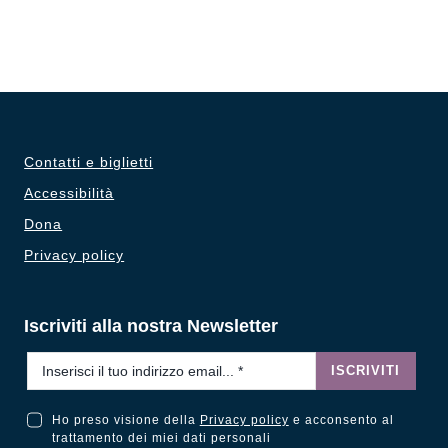
Contatti e biglietti
Accessibilità
Dona
Privacy policy
Iscriviti alla nostra Newsletter
Email
*
ISCRIVITI
Ho preso visione della
Privacy policy
e acconsento al
Ho preso visione della Privacy Policy e acconsento al trattamento dei miei dati personali
trattamento dei miei dati personali