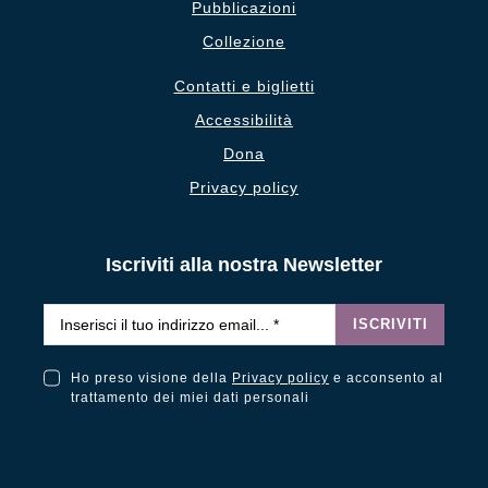
Pubblicazioni
Collezione
Contatti e biglietti
Accessibilità
Dona
Privacy policy
Iscriviti alla nostra Newsletter
Email
*
ISCRIVITI
Ho preso visione della
Privacy policy
e acconsento al
Ho preso visione della Privacy Policy e acconsento al trattamento dei miei dati personali
trattamento dei miei dati personali