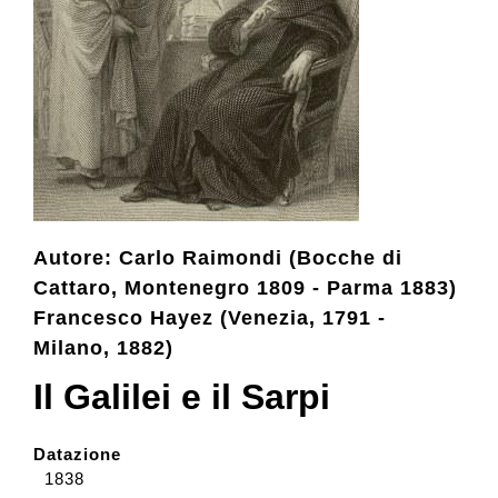
Collezione
Contatti e biglietti
Accessibilità
Autore: Carlo Raimondi (Bocche di
Dona
Cattaro, Montenegro 1809 - Parma 1883)
Francesco Hayez (Venezia, 1791 -
Milano, 1882)
Cerca
Il Galilei e il Sarpi
English
Datazione
1838