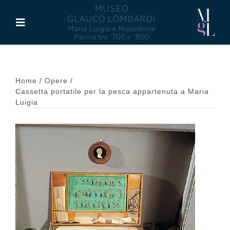
Salta
al
Toggle
contenuto
Navigation
Il Museo
Home
Opere
Maria Luigia d’Asburgo
Cassetta portatile per la pesca appartenuta a Maria
Luigia
Glauco Lombardi
Palazzo di Riserva
Attività
Pubblicazioni