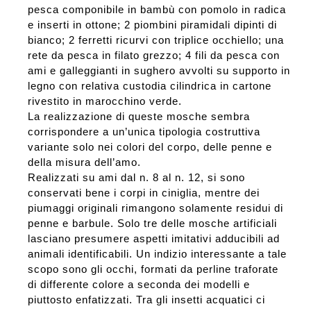
pesca componibile in bambù con pomolo in radica
e inserti in ottone; 2 piombini piramidali dipinti di
bianco; 2 ferretti ricurvi con triplice occhiello; una
rete da pesca in filato grezzo; 4 fili da pesca con
ami e galleggianti in sughero avvolti su supporto in
legno con relativa custodia cilindrica in cartone
rivestito in marocchino verde.
La realizzazione di queste mosche sembra
corrispondere a un’unica tipologia costruttiva
variante solo nei colori del corpo, delle penne e
della misura dell’amo.
Realizzati su ami dal n. 8 al n. 12, si sono
conservati bene i corpi in ciniglia, mentre dei
piumaggi originali rimangono solamente residui di
penne e barbule. Solo tre delle mosche artificiali
lasciano presumere aspetti imitativi adducibili ad
animali identificabili. Un indizio interessante a tale
scopo sono gli occhi, formati da perline traforate
di differente colore a seconda dei modelli e
piuttosto enfatizzati. Tra gli insetti acquatici ci