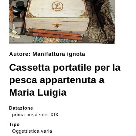
Collezione
Contatti e biglietti
Autore: Manifattura ignota
Accessibilità
Cassetta portatile per la
Dona
pesca appartenuta a
Maria Luigia
Cerca
Datazione
prima metà sec. XIX
English
Tipo
Oggettistica varia