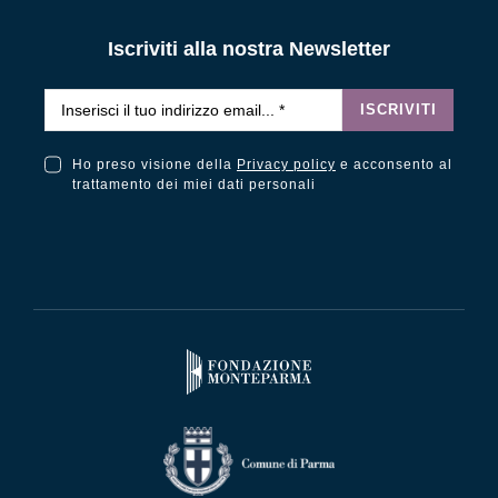
Iscriviti alla nostra Newsletter
Email
*
ISCRIVITI
Ho preso visione della
Privacy policy
e acconsento al
Ho preso visione della Privacy Policy e acconsento al trattamento dei miei dati personali
trattamento dei miei dati personali