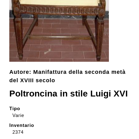
Collezione
Contatti e biglietti
Accessibilità
Autore: Manifattura della seconda metà
Dona
del XVIII secolo
Poltroncina in stile Luigi XVI
Cerca
Tipo
Varie
English
Inventario
2374