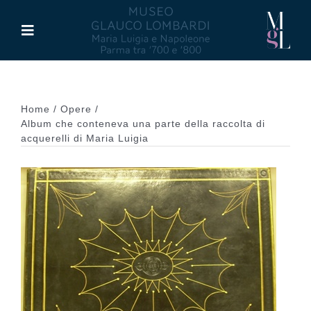
Salta
al
Toggle
contenuto
Navigation
Il Museo
Home
Opere
Maria Luigia d’Asburgo
Album che conteneva una parte della raccolta di
acquerelli di Maria Luigia
Glauco Lombardi
Palazzo di Riserva
Attività
Pubblicazioni