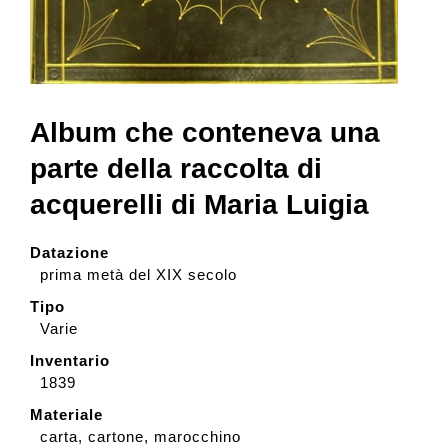
Collezione
Contatti e biglietti
Album che conteneva una
parte della raccolta di
Accessibilità
acquerelli di Maria Luigia
Datazione
Dona
prima metà del XIX secolo
Tipo
Cerca
Varie
Inventario
1839
English
Materiale
carta, cartone, marocchino