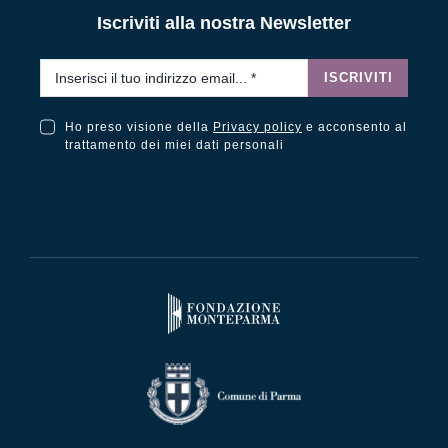
Iscriviti alla nostra Newsletter
Email
*
ISCRIVITI
Ho preso visione della
Privacy policy
e acconsento al
Ho preso visione della Privacy Policy e acconsento al trattamento dei miei dati personali
trattamento dei miei dati personali