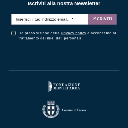
Iscriviti alla nostra Newsletter
Email
*
ISCRIVITI
Ho preso visione della
Privacy policy
e acconsento al
Ho preso visione della Privacy Policy e acconsento al trattamento dei miei dati personali
trattamento dei miei dati personali