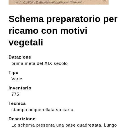
Collezione
Schema preparatorio per
ricamo con motivi
Contatti e biglietti
vegetali
Accessibilità
Datazione
prima metà del XIX secolo
Dona
Tipo
Varie
Inventario
Cerca
775
Tecnica
stampa acquerellata su carta
English
Descrizione
Lo schema presenta una base quadrettata. Lungo