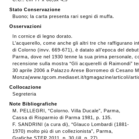
Stato Conservazione
Buono; la carta presenta rari segni di muffa.
Osservazioni
In cornice di legno dorato.
L’acquerello, come anche gli altri tre che raffigurano in
di Colorno (invv. 669-671), è datato all’epoca del debu
Parma, dove nel 1930 tenne la sua prima personale, co
recensione sulla mostra “Gli acquerelli di Raimondi” te
30 aprile 2006 a Palazzo Arese Borromeo di Cesano M
Monza(www.tgcom.mediaset.it/tgmagazine/articoli/arti
Collocazione
Segreteria
Note Bibliografiche
M. PELLEGRI, “Colorno. Villa Ducale”, Parma,
Cassa di Risparmio di Parma 1981, p. 135.
F. SANDRINI (a cura di), “Glauco Lombardi (1881-
1970) molto più di un collezionista”, Parma,
Grafiche STEP 2011, p. 30 (ill. p. 27).