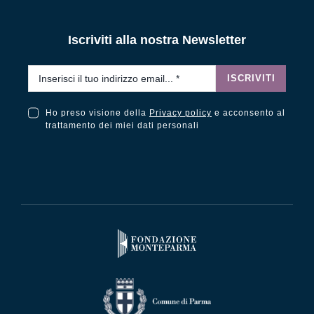
Iscriviti alla nostra Newsletter
Email
*
ISCRIVITI
Ho preso visione della
Privacy policy
e acconsento al
Ho preso visione della Privacy Policy e acconsento al trattamento dei miei dati personali
trattamento dei miei dati personali