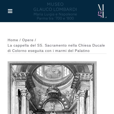
Salta
al
Toggle
contenuto
Navigation
Il Museo
Home
Opere
Maria Luigia d’Asburgo
La cappella del SS. Sacramento nella Chiesa Ducale
di Colorno eseguita con i marmi del Palatino
Glauco Lombardi
Palazzo di Riserva
Attività
Pubblicazioni