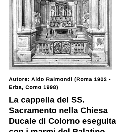
Collezione
Contatti e biglietti
Accessibilità
Dona
Autore: Aldo Raimondi (Roma 1902 -
Erba, Como 1998)
Cerca
La cappella del SS.
Sacramento nella Chiesa
English
Ducale di Colorno eseguita
con i marmi del Palatino