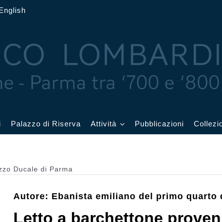
English
i
Palazzo di Riserva
Attività
Pubblicazioni
Collezi
 delle Feste
Eventi in corso
azzo Ducale di Parma
cquerelli
Archivio eventi
Autore: Ebanista emiliano del primo quarto 
Affetti
Didattica e visite
Letto a barchettone proven