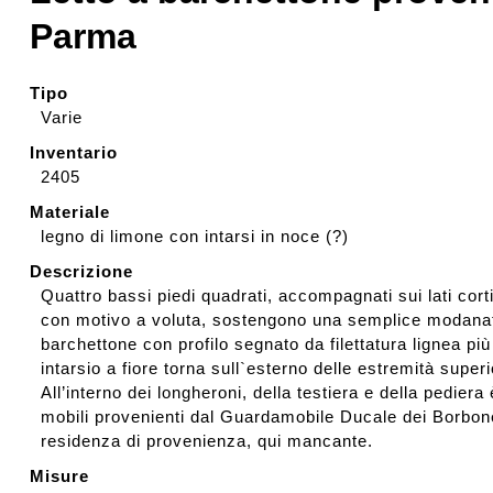
Parma
Rassegna stampa
Tipo
Prestiti a mostre esterne
Varie
Inventario
2405
Materiale
legno di limone con intarsi in noce (?)
Descrizione
Quattro bassi piedi quadrati, accompagnati sui lati cort
con motivo a voluta, sostengono una semplice modanatur
barchettone con profilo segnato da filettatura lignea più
intarsio a fiore torna sull`esterno delle estremità superi
All’interno dei longheroni, della testiera e della pedie
mobili provenienti dal Guardamobile Ducale dei Borbone
residenza di provenienza, qui mancante.
Misure