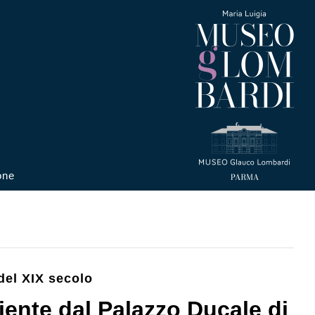
one
del XIX secolo
iente dal Palazzo Ducale di