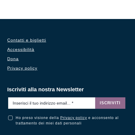
Contatti e biglietti
Accessibilità
Dona
Privacy policy
Iscriviti alla nostra Newsletter
Email
*
ISCRIVITI
Ho preso visione della
Privacy policy
e acconsento al
Ho preso visione della Privacy Policy e acconsento al trattamento dei miei dati personali
trattamento dei miei dati personali