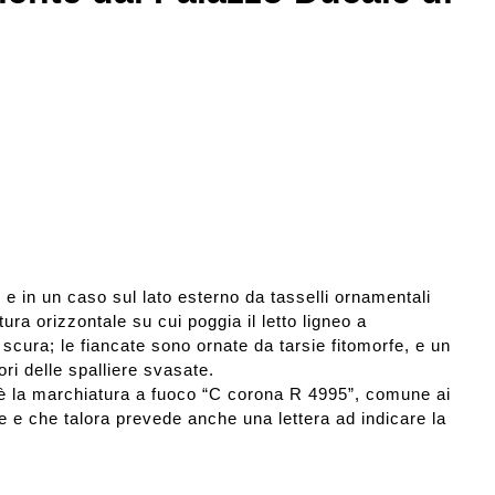
i e in un caso sul lato esterno da tasselli ornamentali
a orizzontale su cui poggia il letto ligneo a
 scura; le fiancate sono ornate da tarsie fitomorfe, e un
ori delle spalliere svasate.
ra è la marchiatura a fuoco “C corona R 4995”, comune ai
 e che talora prevede anche una lettera ad indicare la