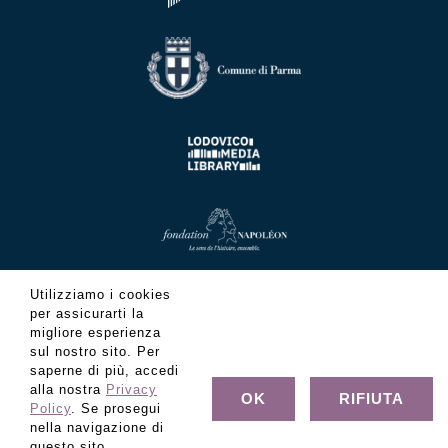
Utilizziamo i cookies
per assicurarti la
migliore esperienza
sul nostro sito. Per
saperne di più, accedi
alla nostra
Privacy
OK
RIFIUTA
Policy
. Se prosegui
nella navigazione di
questo sito