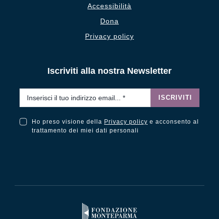
Accessibilità
Dona
Privacy policy
Iscriviti alla nostra Newsletter
Email
*
ISCRIVITI
Ho preso visione della
Privacy policy
e acconsento al
Ho preso visione della Privacy Policy e acconsento al trattamento dei miei dati personali
trattamento dei miei dati personali