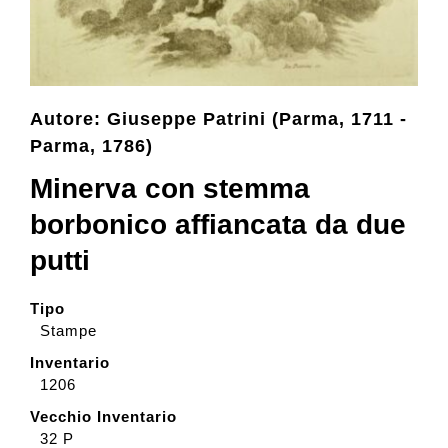
Collezione
Autore: Giuseppe Patrini (Parma, 1711 -
Contatti e biglietti
Parma, 1786)
Minerva con stemma
Accessibilità
borbonico affiancata da due
putti
Dona
Tipo
Cerca
Stampe
Inventario
1206
English
Vecchio Inventario
32 P