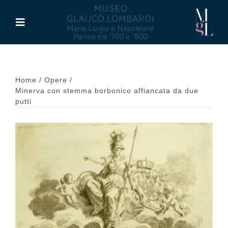
Salta
al
Toggle
contenuto
Navigation
Il Museo
Home
Opere
Maria Luigia d’Asburgo
Minerva con stemma borbonico affiancata da due
putti
Glauco Lombardi
Palazzo di Riserva
Attività
Pubblicazioni