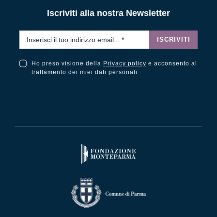
Iscriviti alla nostra Newsletter
Email
*
ISCRIVITI
Ho preso visione della
Privacy policy
e acconsento al
Ho preso visione della Privacy Policy e acconsento al trattamento dei miei dati personali
trattamento dei miei dati personali