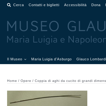
Salta
Cerca
Contatti e biglietti
Accessibilità
Dona
al
contenuto
Il Museo
Maria Luigia d’Asburgo
Glauco Lombard
Il Museo
Atrio
Salone
Home
Opere
Coppia di aghi da cucito di grandi dimens
Sala Dorata
Sala Toschi
Sala A
Sala Francesi
Sala Petitot
Sala 