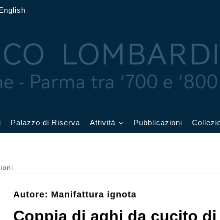
English
i
Palazzo di Riserva
Attività
Pubblicazioni
Collezi
 delle Feste
Eventi in corso
ioni
cquerelli
Archivio eventi
Autore: Manifattura ignota
Affetti
Didattica e visite
Coppia di aghi da cucito d