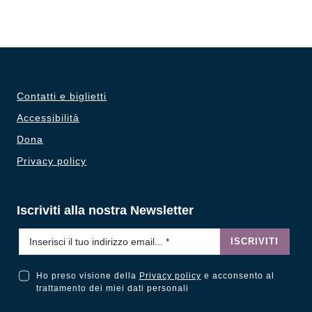
Contatti e biglietti
Accessibilità
Dona
Privacy policy
Iscriviti alla nostra Newsletter
Email
*
ISCRIVITI
Ho preso visione della
Privacy policy
e acconsento al
Ho preso visione della Privacy Policy e acconsento al trattamento dei miei dati personali
trattamento dei miei dati personali