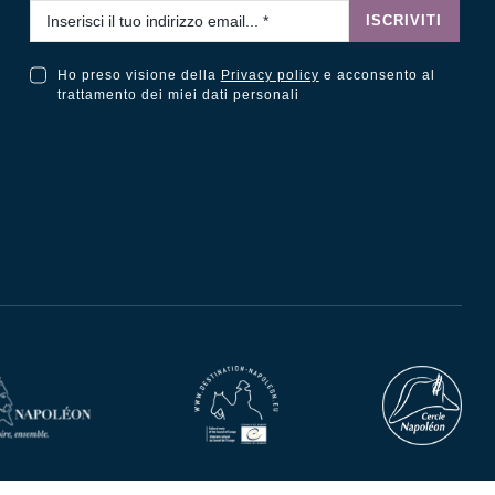
Email
*
ISCRIVITI
Ho preso visione della
Privacy policy
e acconsento al
Ho preso visione della Privacy Policy e acconsento al trattamento dei miei dati personali
trattamento dei miei dati personali