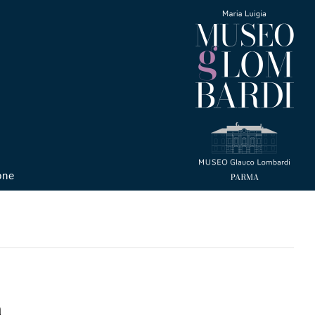
one
a