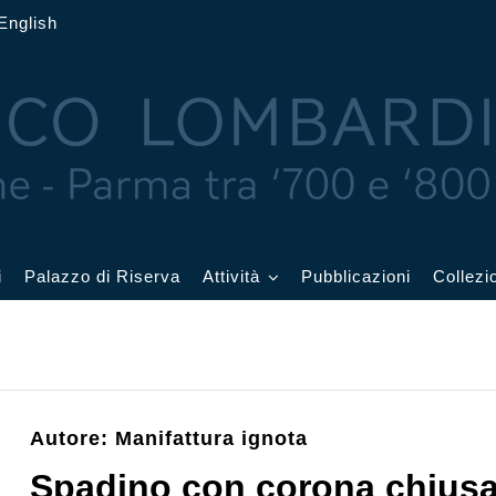
English
i
Palazzo di Riserva
Attività
Pubblicazioni
Collezi
 delle Feste
Eventi in corso
cquerelli
Archivio eventi
Autore: Manifattura ignota
Affetti
Didattica e visite
Spadino con corona chius