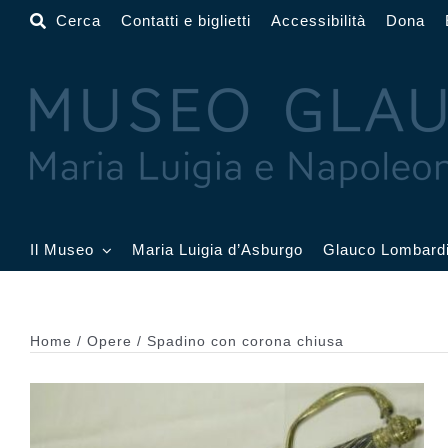
Salta
Cerca
Contatti e biglietti
Accessibilità
Dona
al
contenuto
Il Museo
Maria Luigia d’Asburgo
Glauco Lombard
Il Museo
Atrio
Salone
Home
Opere
Spadino con corona chiusa
Sala Dorata
Sala Toschi
Sala A
Sala Francesi
Sala Petitot
Sala 