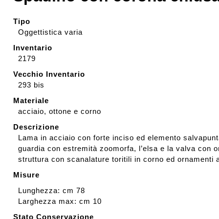
Rassegna stampa
Tipo
Oggettistica varia
Inventario
Prestiti a mostre esterne
2179
Vecchio Inventario
293 bis
Materiale
acciaio, ottone e corno
Descrizione
Lama in acciaio con forte inciso ed elemento salvapunta
guardia con estremità zoomorfa, l’elsa e la valva con o
struttura con scanalature toritili in corno ed ornamenti 
Misure
Lunghezza: cm 78
Larghezza max: cm 10
Stato Conservazione