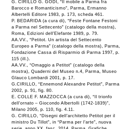
G. CIRILLO G. GODI, “Il mobile a Parma fra
Barocco e Romanticismo”, Parma, Ermanno
Albertelli Editore 1983, p. 173, scheda 461.
P. BEDARIDA (a cura di), “Feste Fontane Festoni
a Parma nel Settecento” (catalogo della mostra),
Roma, Edizioni dell’Elefante 1989, p. 79.
AA.VV., “Petitot. Un artista del Settecento
Europeo a Parma” (catalogo della mostra), Parma,
Fondazione Cassa di Risparmio di Parma 1997, p.
115 (ill.).
AA.VV., “Omaggio a Petitot” (catalogo della
mostra), Quaderni del Museo n.4, Parma, Museo
Glauco Lombardi 2001, p. 17.
G.CIRILLO, “Ennemond Alexandre Petitot”, Parma
2002, p. 91, fig. 80.
E. COLLE F. MAZZOCCA (a cura di), “Il trionfo
dell’ornato – Giocondo Albertolli (1742-1839)”,
Milano 2005, p. 110, fig. 4.11.
G. CIRILLO, “Disegni dell’architetto Petitot per il
ministro Du Tillot”, in “Parma per l’arte”, nuova
serie, anno XX, fasc. 2014, Parma, Grafiche