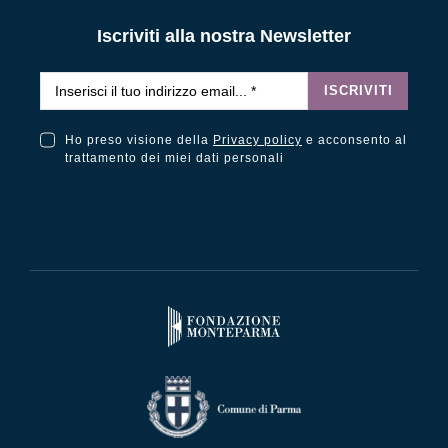
Iscriviti alla nostra Newsletter
Email
*
ISCRIVITI
Ho preso visione della
Privacy policy
e acconsento al
Ho preso visione della Privacy Policy e acconsento al trattamento dei miei dati personali
trattamento dei miei dati personali