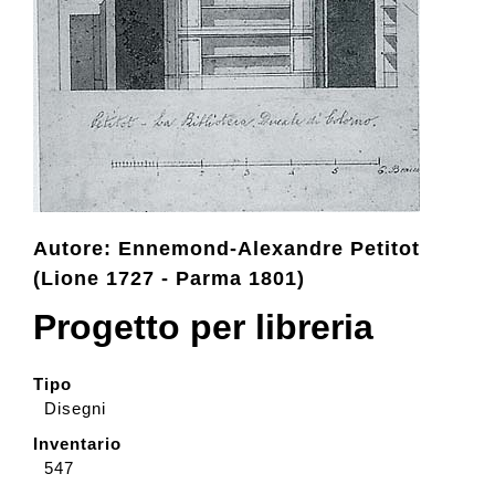
Collezione
Contatti e biglietti
Accessibilità
Autore: Ennemond-Alexandre Petitot
(Lione 1727 - Parma 1801)
Dona
Progetto per libreria
Cerca
Tipo
Disegni
English
Inventario
547