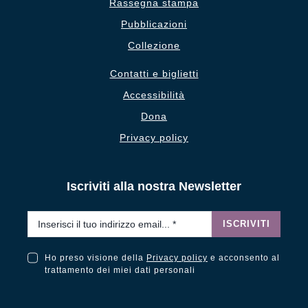
Rassegna stampa
Pubblicazioni
Collezione
Contatti e biglietti
Accessibilità
Dona
Privacy policy
Iscriviti alla nostra Newsletter
Email
*
ISCRIVITI
Ho preso visione della
Privacy policy
e acconsento al
Ho preso visione della Privacy Policy e acconsento al trattamento dei miei dati personali
trattamento dei miei dati personali