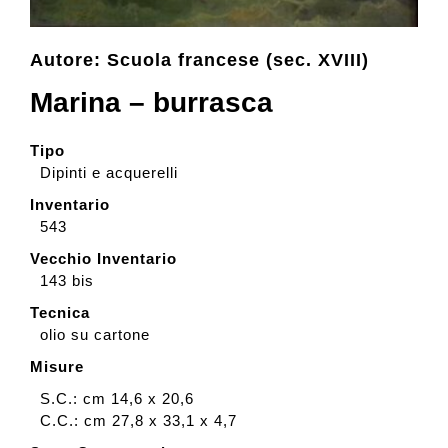
Collezione
Autore: Scuola francese (sec. XVIII)
Marina – burrasca
Contatti e biglietti
Tipo
Dipinti e acquerelli
Accessibilità
Inventario
543
Dona
Vecchio Inventario
143 bis
Tecnica
Cerca
olio su cartone
Misure
English
S.C.: cm 14,6 x 20,6
C.C.: cm 27,8 x 33,1 x 4,7