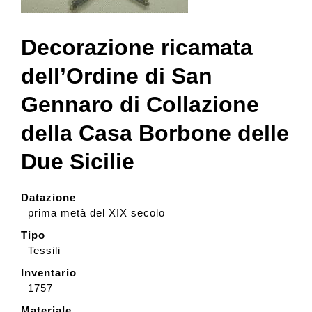
Collezione
Decorazione ricamata
dell’Ordine di San
Contatti e biglietti
Gennaro di Collazione
della Casa Borbone delle
Accessibilità
Due Sicilie
Dona
Datazione
prima metà del XIX secolo
Cerca
Tipo
Tessili
English
Inventario
1757
Materiale