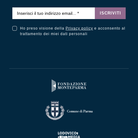
Email
*
ISCRIVITI
Ho preso visione della
Privacy policy
e acconsento al
Ho preso visione della Privacy Policy e acconsento al trattamento dei miei dati personali
trattamento dei miei dati personali