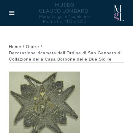
Salta
al
Toggle
contenuto
Navigation
Il Museo
Home
Opere
Maria Luigia d’Asburgo
Decorazione ricamata dell’Ordine di San Gennaro di
Collazione della Casa Borbone delle Due Sicilie
Glauco Lombardi
Palazzo di Riserva
Attività
Pubblicazioni