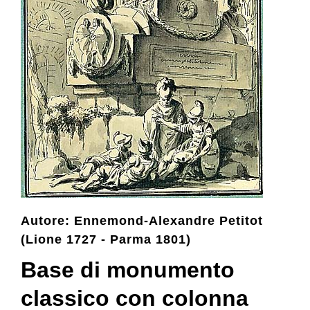
Collezione
Contatti e biglietti
Accessibilità
Dona
Autore: Ennemond-Alexandre Petitot
Cerca
(Lione 1727 - Parma 1801)
Base di monumento
English
classico con colonna