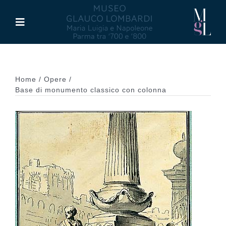
Salta
al
Toggle
contenuto
Navigation
Il Museo
Home
Opere
Maria Luigia d’Asburgo
Base di monumento classico con colonna
Glauco Lombardi
Palazzo di Riserva
Attività
Pubblicazioni