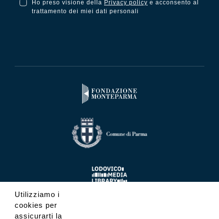
Ho preso visione della
Privacy policy
e acconsento al
Ho preso visione della Privacy Policy e acconsento al trattamento dei miei dati personali
trattamento dei miei dati personali
Utilizziamo i
cookies per
assicurarti la