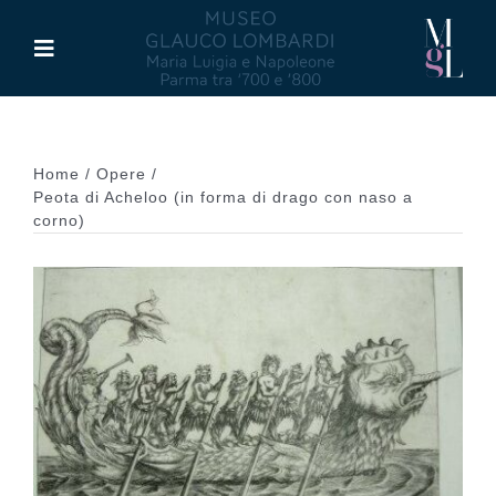
Salta
al
Toggle
contenuto
Navigation
Il Museo
Home
Opere
Maria Luigia d’Asburgo
Peota di Acheloo (in forma di drago con naso a
corno)
Glauco Lombardi
Palazzo di Riserva
Attività
Pubblicazioni