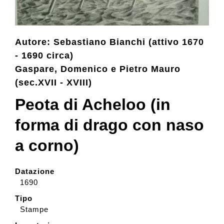
Collezione
Autore: Sebastiano Bianchi (attivo 1670
- 1690 circa)
Contatti e biglietti
Gaspare, Domenico e Pietro Mauro
(sec.XVII - XVIII)
Accessibilità
Peota di Acheloo (in
forma di drago con naso
Dona
a corno)
Cerca
Datazione
1690
English
Tipo
Stampe