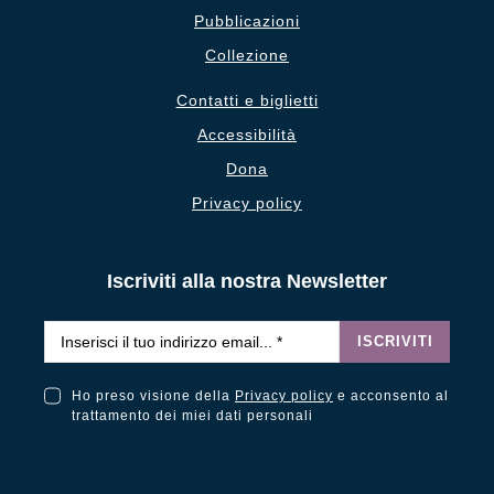
Pubblicazioni
Collezione
Contatti e biglietti
Accessibilità
Dona
Privacy policy
Iscriviti alla nostra Newsletter
Email
*
ISCRIVITI
Ho preso visione della
Privacy policy
e acconsento al
Ho preso visione della Privacy Policy e acconsento al trattamento dei miei dati personali
trattamento dei miei dati personali