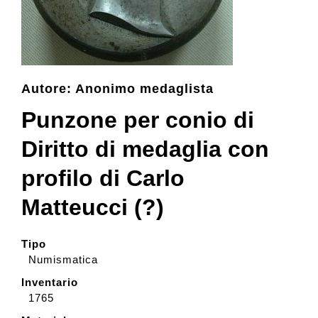
Collezione
Contatti e biglietti
Autore: Anonimo medaglista
Punzone per conio di
Accessibilità
Diritto di medaglia con
profilo di Carlo
Dona
Matteucci (?)
Cerca
Tipo
Numismatica
English
Inventario
1765