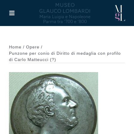
Salta
al
Toggle
contenuto
Navigation
Il Museo
Home
Opere
Maria Luigia d’Asburgo
Punzone per conio di Diritto di medaglia con profilo
di Carlo Matteucci (?)
Glauco Lombardi
Palazzo di Riserva
Attività
Pubblicazioni