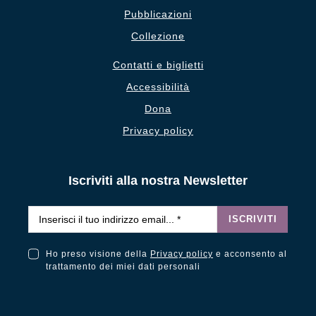
Pubblicazioni
Collezione
Contatti e biglietti
Accessibilità
Dona
Privacy policy
Iscriviti alla nostra Newsletter
Email
*
ISCRIVITI
Ho preso visione della
Privacy policy
e acconsento al
Ho preso visione della Privacy Policy e acconsento al trattamento dei miei dati personali
trattamento dei miei dati personali