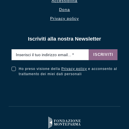
Accessibilità
Dona
Privacy policy
Iscriviti alla nostra Newsletter
Email
*
ISCRIVITI
Ho preso visione della
Privacy policy
e acconsento al
Ho preso visione della Privacy Policy e acconsento al trattamento dei miei dati personali
trattamento dei miei dati personali