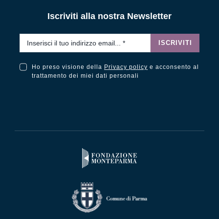
Iscriviti alla nostra Newsletter
Email
*
ISCRIVITI
Ho preso visione della
Privacy policy
e acconsento al
Ho preso visione della Privacy Policy e acconsento al trattamento dei miei dati personali
trattamento dei miei dati personali