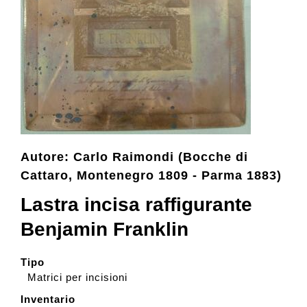
Collezione
Contatti e biglietti
Accessibilità
Autore: Carlo Raimondi (Bocche di
Dona
Cattaro, Montenegro 1809 - Parma 1883)
Lastra incisa raffigurante
Cerca
Benjamin Franklin
Tipo
English
Matrici per incisioni
Inventario