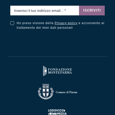
Email
*
ISCRIVITI
Ho preso visione della
Privacy policy
e acconsento al
Ho preso visione della Privacy Policy e acconsento al trattamento dei miei dati personali
trattamento dei miei dati personali