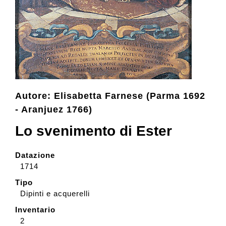
Collezione
Contatti e biglietti
Accessibilità
Autore: Elisabetta Farnese (Parma 1692
- Aranjuez 1766)
Lo svenimento di Ester
Dona
Datazione
Cerca
1714
Tipo
Dipinti e acquerelli
English
Inventario
2