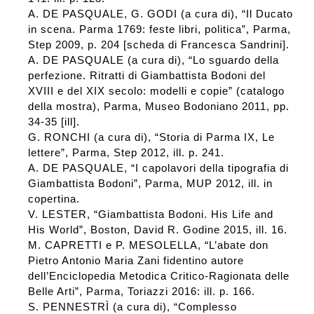
A. DE PASQUALE, G. GODI (a cura di), “Il Ducato
in scena. Parma 1769: feste libri, politica”, Parma,
Step 2009, p. 204 [scheda di Francesca Sandrini].
A. DE PASQUALE (a cura di), “Lo sguardo della
perfezione. Ritratti di Giambattista Bodoni del
XVIII e del XIX secolo: modelli e copie” (catalogo
della mostra), Parma, Museo Bodoniano 2011, pp.
34-35 [ill].
G. RONCHI (a cura di), “Storia di Parma IX, Le
lettere”, Parma, Step 2012, ill. p. 241.
A. DE PASQUALE, “I capolavori della tipografia di
Giambattista Bodoni”, Parma, MUP 2012, ill. in
copertina.
V. LESTER, “Giambattista Bodoni. His Life and
His World”, Boston, David R. Godine 2015, ill. 16.
M. CAPRETTI e P. MESOLELLA, “L’abate don
Pietro Antonio Maria Zani fidentino autore
dell’Enciclopedia Metodica Critico-Ragionata delle
Belle Arti”, Parma, Toriazzi 2016: ill. p. 166.
S. PENNESTRÌ (a cura di), “Complesso