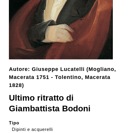
Collezione
Contatti e biglietti
Accessibilità
Autore: Giuseppe Lucatelli (Mogliano,
Dona
Macerata 1751 - Tolentino, Macerata
1828)
Cerca
Ultimo ritratto di
Giambattista Bodoni
English
Tipo
Dipinti e acquerelli