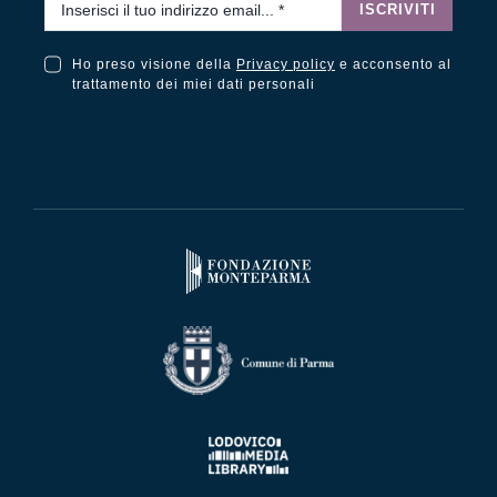
ISCRIVITI
Ho preso visione della
Privacy policy
e acconsento al
Ho preso visione della Privacy Policy e acconsento al trattamento dei miei dati personali
trattamento dei miei dati personali