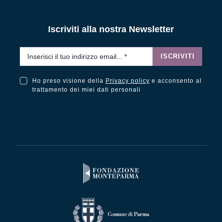
Iscriviti alla nostra Newsletter
Email
*
ISCRIVITI
Ho preso visione della
Privacy policy
e acconsento al
Ho preso visione della Privacy Policy e acconsento al trattamento dei miei dati personali
trattamento dei miei dati personali