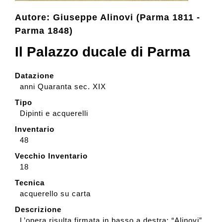
Autore: Giuseppe Alinovi (Parma 1811 -
Collezione
Parma 1848)
Il Palazzo ducale di Parma
Contatti e biglietti
Datazione
anni Quaranta sec. XIX
Accessibilità
Tipo
Dipinti e acquerelli
Dona
Inventario
48
Vecchio Inventario
Cerca
18
Tecnica
English
acquerello su carta
Descrizione
L’opera risulta firmata in basso a destra: “Alinovi”.