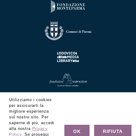
Utilizziamo i cookies
per assicurarti la
migliore esperienza
sul nostro sito. Per
saperne di più, accedi
alla nostra
Privacy
OK
RIFIUTA
Policy
. Se prosegui