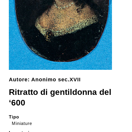
Collezione
Contatti e biglietti
Accessibilità
Dona
Autore: Anonimo sec.XVII
Ritratto di gentildonna del
Cerca
‘600
English
Tipo
Miniature