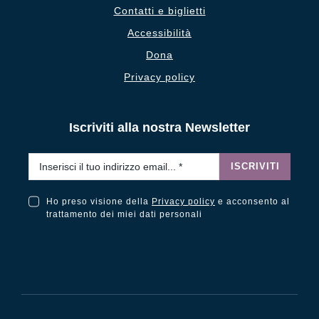
Contatti e biglietti
Accessibilità
Dona
Privacy policy
Iscriviti alla nostra Newsletter
Email
*
ISCRIVITI
Ho preso visione della
Privacy policy
e acconsento al
Ho preso visione della Privacy Policy e acconsento al trattamento dei miei dati personali
trattamento dei miei dati personali