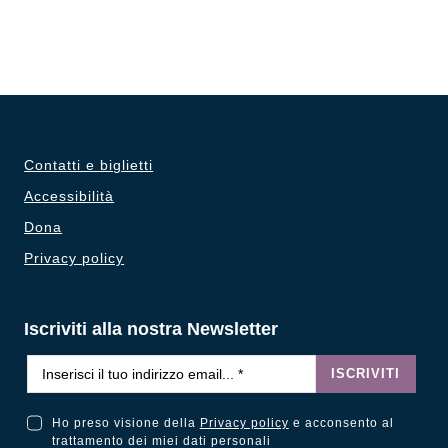
Contatti e biglietti
Accessibilità
Dona
Privacy policy
Iscriviti alla nostra Newsletter
Email
*
ISCRIVITI
Ho preso visione della
Privacy policy
e acconsento al
Ho preso visione della Privacy Policy e acconsento al trattamento dei miei dati personali
trattamento dei miei dati personali