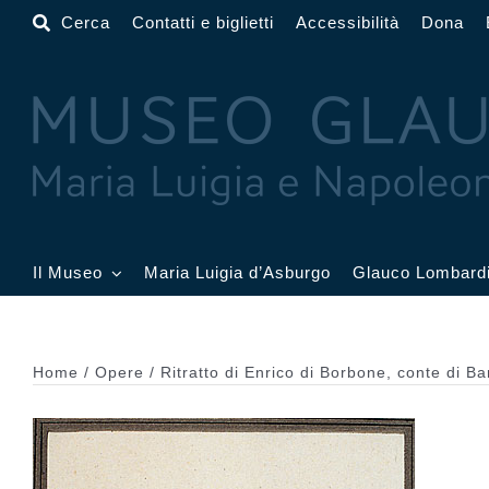
Salta
Cerca
Contatti e biglietti
Accessibilità
Dona
al
contenuto
Il Museo
Maria Luigia d’Asburgo
Glauco Lombard
Il Museo
Atrio
Salone
Home
Opere
Ritratto di Enrico di Borbone, conte di Bard
Sala Dorata
Sala Toschi
Sala A
Sala Francesi
Sala Petitot
Sala 