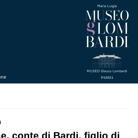
one
)
, conte di Bardi, figlio di