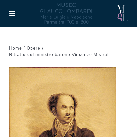
Salta
al
Toggle
contenuto
Navigation
Il Museo
Home
Opere
Maria Luigia d’Asburgo
Ritratto del ministro barone Vincenzo Mistrali
Glauco Lombardi
Palazzo di Riserva
Attività
Pubblicazioni