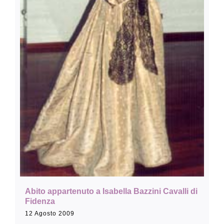
Collezione
Contatti e biglietti
Accessibilità
Dona
Cerca
Abito appartenuto a Isabella Bazzini Cavalli di
English
Fidenza
12 Agosto 2009