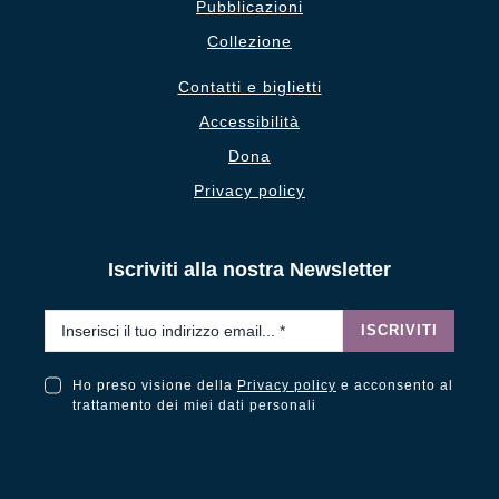
Pubblicazioni
Collezione
Contatti e biglietti
Accessibilità
Dona
Privacy policy
Iscriviti alla nostra Newsletter
Email
*
ISCRIVITI
Ho preso visione della
Privacy policy
e acconsento al
Ho preso visione della Privacy Policy e acconsento al trattamento dei miei dati personali
trattamento dei miei dati personali