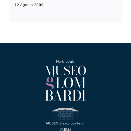
12 Agosto 2009
Collezione
Contatti e biglietti
Accessibilità
Dona
Cerca
English