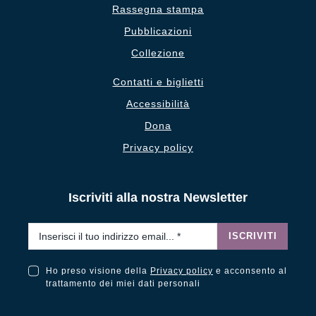
Rassegna stampa
Pubblicazioni
Collezione
Contatti e biglietti
Accessibilità
Dona
Privacy policy
Iscriviti alla nostra Newsletter
Email
*
ISCRIVITI
Ho preso visione della
Privacy policy
e acconsento al
Ho preso visione della Privacy Policy e acconsento al trattamento dei miei dati personali
trattamento dei miei dati personali