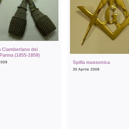
a Ciamberlano dei
Parma (1855-1859)
Spilla massonica
2009
30 Aprile 2008