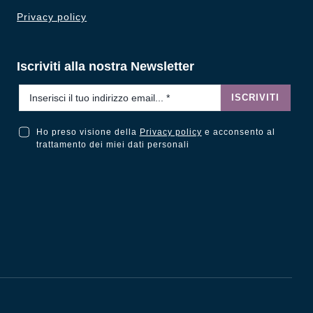
Privacy policy
Iscriviti alla nostra Newsletter
Email
*
ISCRIVITI
Ho preso visione della
Privacy policy
e acconsento al
Ho preso visione della Privacy Policy e acconsento al trattamento dei miei dati personali
trattamento dei miei dati personali