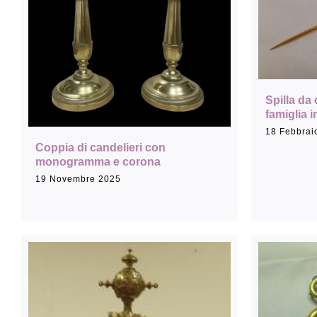
Sala Maria Luigia
Spilla da 
famiglia 
18 Febbrai
Coppia di candelieri con
monogramma e corona
19 Novembre 2025