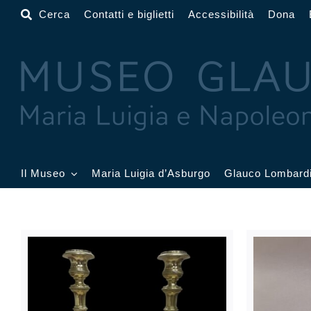
Salta
Cerca
Contatti e biglietti
Accessibilità
Dona
al
contenuto
Il Museo
Maria Luigia d’Asburgo
Glauco Lombard
Il Museo
Atrio
Salone
Sala Dorata
Sala Toschi
Sala A
Sala Francesi
Sala Petitot
Sala 