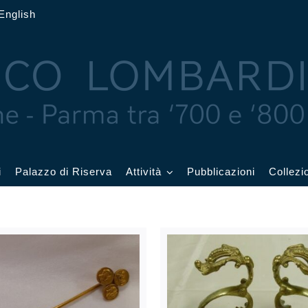
English
i
Palazzo di Riserva
Attività
Pubblicazioni
Collezi
 delle Feste
Eventi in corso
cquerelli
Archivio eventi
Affetti
Didattica e visite