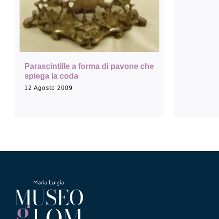
Parascintille a forma di pavone che
spiega la coda
12 Agosto 2009