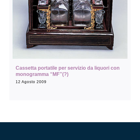
Collezione
Contatti e biglietti
Accessibilità
Cassetta portatile per servizio da liquori con
monogramma “MF”(?)
Dona
12 Agosto 2009
Cerca
English