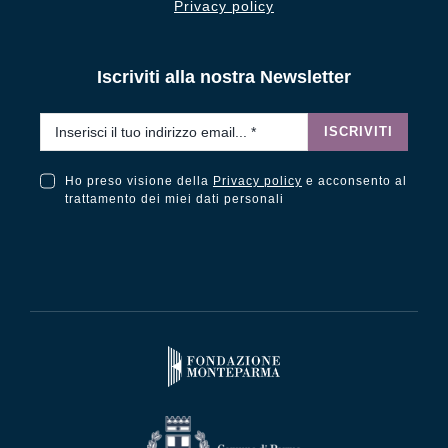
Privacy policy
Iscriviti alla nostra Newsletter
Email
*
ISCRIVITI
Ho preso visione della
Privacy policy
e acconsento al
Ho preso visione della Privacy Policy e acconsento al trattamento dei miei dati personali
trattamento dei miei dati personali