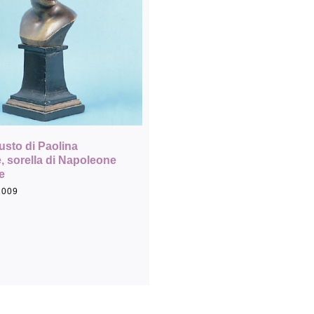
Rassegna stampa
Prestiti a mostre esterne
usto di Paolina
 sorella di Napoleone
e
2009