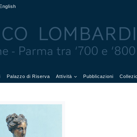
English
i
Palazzo di Riserva
Attività
Pubblicazioni
Collezi
 delle Feste
Eventi in corso
cquerelli
Archivio eventi
Affetti
Didattica e visite