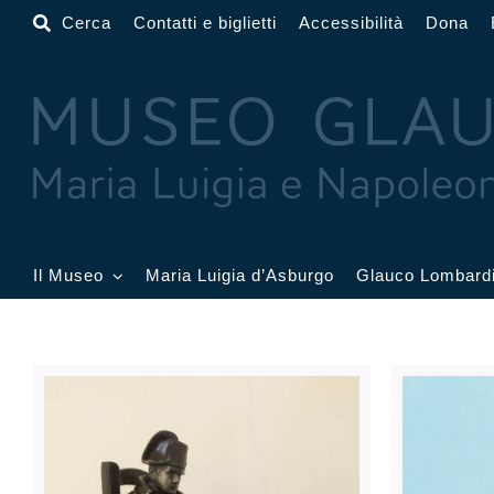
Salta
Cerca
Contatti e biglietti
Accessibilità
Dona
al
contenuto
Il Museo
Maria Luigia d’Asburgo
Glauco Lombard
Il Museo
Atrio
Salone
Sala Dorata
Sala Toschi
Sala A
Sala Francesi
Sala Petitot
Sala 