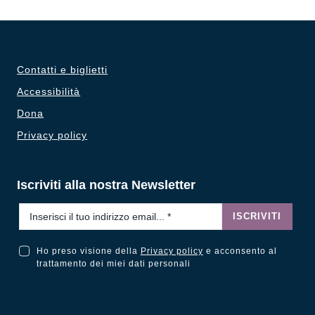
Contatti e biglietti
Accessibilità
Dona
Privacy policy
Iscriviti alla nostra Newsletter
Email
*
ISCRIVITI
Ho preso visione della
Privacy policy
e acconsento al
Ho preso visione della Privacy Policy e acconsento al trattamento dei miei dati personali
trattamento dei miei dati personali