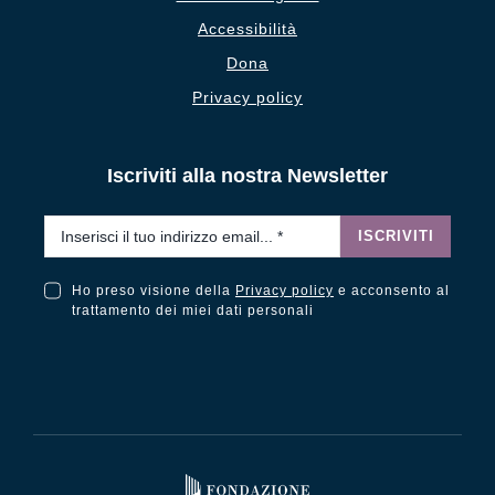
Accessibilità
Dona
Privacy policy
Iscriviti alla nostra Newsletter
Email
*
ISCRIVITI
Ho preso visione della
Privacy policy
e acconsento al
Ho preso visione della Privacy Policy e acconsento al trattamento dei miei dati personali
trattamento dei miei dati personali