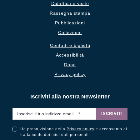
Didattica e visite
Rassegna stampa
Pubblicazioni
Collezione
Contatti e biglietti
Accessibilità
Dona
Privacy policy
Iscriviti alla nostra Newsletter
Email
*
ISCRIVITI
Ho preso visione della
Privacy policy
e acconsento al
Ho preso visione della Privacy Policy e acconsento al trattamento dei miei dati personali
trattamento dei miei dati personali