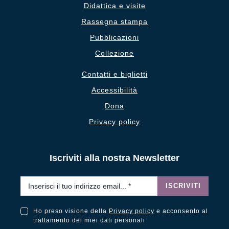
Didattica e visite
Rassegna stampa
Pubblicazioni
Collezione
Contatti e biglietti
Accessibilità
Dona
Privacy policy
Iscriviti alla nostra Newsletter
Email
*
ISCRIVITI
Ho preso visione della
Privacy policy
e acconsento al
Ho preso visione della Privacy Policy e acconsento al trattamento dei miei dati personali
trattamento dei miei dati personali