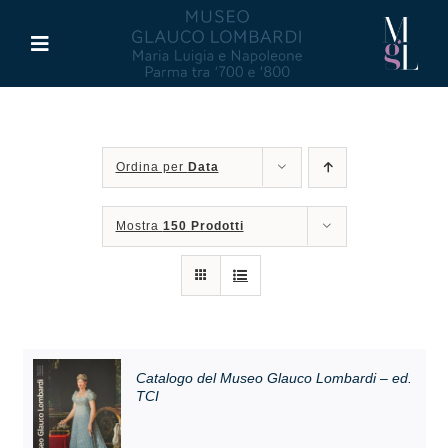
Salta
al
Toggle
contenuto
Navigation
Il Museo
Ordina per
Data
Maria Luigia d’Asburgo
Mostra
150 Prodotti
Glauco Lombardi
Palazzo di Riserva
Attività
Catalogo del Museo Glauco Lombardi – ed.
TCI
Pubblicazioni