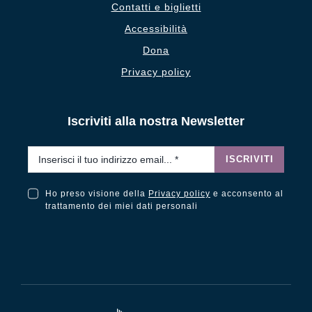
Contatti e biglietti
Accessibilità
Dona
Privacy policy
Iscriviti alla nostra Newsletter
Email
*
ISCRIVITI
Ho preso visione della
Privacy policy
e acconsento al
Ho preso visione della Privacy Policy e acconsento al trattamento dei miei dati personali
trattamento dei miei dati personali