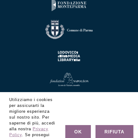
Utilizziamo i cookies
per assicurarti la
migliore esperienza
sul nostro sito. Per
saperne di più, accedi
alla nostra
Privacy
OK
RIFIUTA
Policy
. Se prosegui