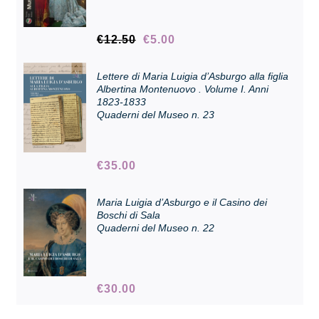
Il
Il
€
12.50
€
5.00
Collezione
prezzo
prezzo
originale
attuale
Lettere di Maria Luigia d’Asburgo alla figlia
era:
è:
Contatti e biglietti
Albertina Montenuovo . Volume I. Anni
€12.50.
€5.00.
1823-1833
Quaderni del Museo n. 23
Accessibilità
€
35.00
Dona
Maria Luigia d’Asburgo e il Casino dei
Boschi di Sala
Cerca
Quaderni del Museo n. 22
English
€
30.00