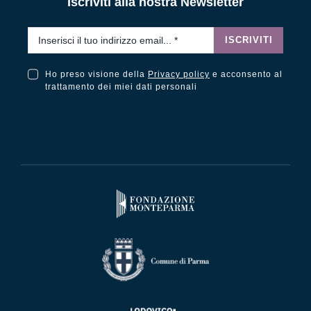
Iscriviti alla nostra Newsletter
Email
*
ISCRIVITI
Ho preso visione della
Privacy policy
e acconsento al
Ho preso visione della Privacy Policy e acconsento al trattamento dei miei dati personali
trattamento dei miei dati personali