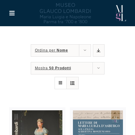
Salta
al
Toggle
contenuto
Navigation
Il Museo
Ordina per
Nome
Maria Luigia d’Asburgo
Mostra
50 Prodotti
Glauco Lombardi
Palazzo di Riserva
Attività
Pubblicazioni