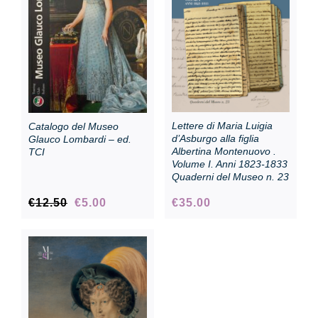
Collezione
Contatti e biglietti
Lettere di Maria Luigia
Catalogo del Museo
Accessibilità
d’Asburgo alla figlia
Glauco Lombardi – ed.
Albertina Montenuovo .
TCI
Volume I. Anni 1823-1833
Quaderni del Museo n. 23
Dona
Il
Il
€
12.50
€
5.00
€
35.00
prezzo
prezzo
Cerca
originale
attuale
era:
è:
€12.50.
€5.00.
English