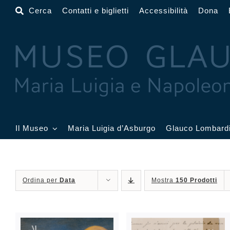
Salta
Cerca
Contatti e biglietti
Accessibilità
Dona
al
contenuto
Il Museo
Maria Luigia d’Asburgo
Glauco Lombard
Il Museo
Atrio
Salone
Ordina per
Data
Mostra
150 Prodotti
Sala Dorata
Sala Toschi
Sala A
Sala Francesi
Sala Petitot
Sala 