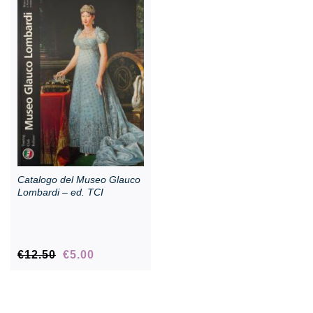
Rassegna stampa
Prestiti a mostre esterne
Catalogo del Museo Glauco
Lombardi – ed. TCI
Il
Il
€
12.50
€
5.00
prezzo
prezzo
originale
attuale
era:
è: