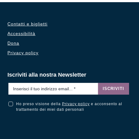
Contatti e biglietti
Accessibilità
Dona
Privacy policy
Iscriviti alla nostra Newsletter
Email
*
ISCRIVITI
Ho preso visione della
Privacy policy
e acconsento al
Ho preso visione della Privacy Policy e acconsento al trattamento dei miei dati personali
trattamento dei miei dati personali