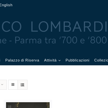
English
i
Palazzo di Riserva
Attività
Pubblicazioni
Collezi
 delle Feste
Eventi in corso
cquerelli
Archivio eventi
Affetti
Didattica e visite