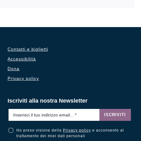
Contatti e biglietti
Accessibilità
Dona
Privacy policy
Iscriviti alla nostra Newsletter
Email
*
ISCRIVITI
Ho preso visione della
Privacy policy
e acconsento al
Ho preso visione della Privacy Policy e acconsento al trattamento dei miei dati personali
trattamento dei miei dati personali