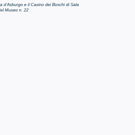
originale
attuale
a d’Asburgo e il Casino dei Boschi di Sala
era:
è:
el Museo n. 22
€12.50.
€5.00.