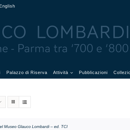
English
i
Palazzo di Riserva
Attività
Pubblicazioni
Collezi
 delle Feste
Eventi in corso
cquerelli
Archivio eventi
Affetti
Didattica e visite
el Museo Glauco Lombardi – ed. TCI