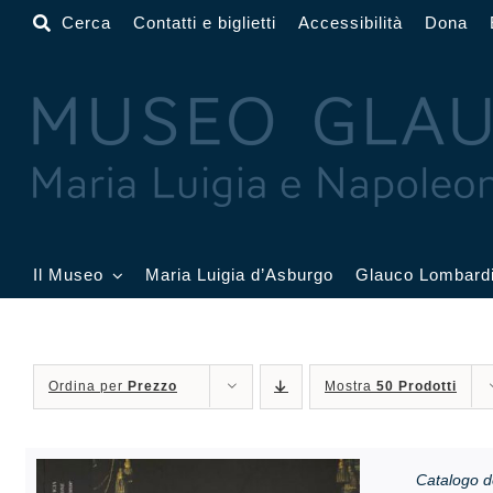
Salta
Cerca
Contatti e biglietti
Accessibilità
Dona
al
contenuto
Il Museo
Maria Luigia d’Asburgo
Glauco Lombard
Il Museo
Atrio
Salone
Ordina per
Prezzo
Mostra
50 Prodotti
Sala Dorata
Sala Toschi
Sala A
Sala Francesi
Sala Petitot
Sala 
Catalogo d