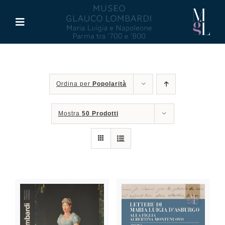
Salta
al
Toggle
contenuto
Navigation
Il Museo
Ordina per
Popolarità
Maria Luigia d’Asburgo
Mostra
50 Prodotti
Glauco Lombardi
Palazzo di Riserva
Attività
Pubblicazioni