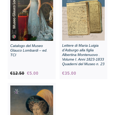
Collezione
Contatti e biglietti
Lettere di Maria Luigia
Catalogo del Museo
Accessibilità
d’Asburgo alla figlia
Glauco Lombardi – ed.
Albertina Montenuovo .
TCI
Volume I. Anni 1823-1833
Quaderni del Museo n. 23
Dona
Il
Il
€
12.50
€
5.00
€
35.00
prezzo
prezzo
Cerca
originale
attuale
era:
è:
€12.50.
€5.00.
English