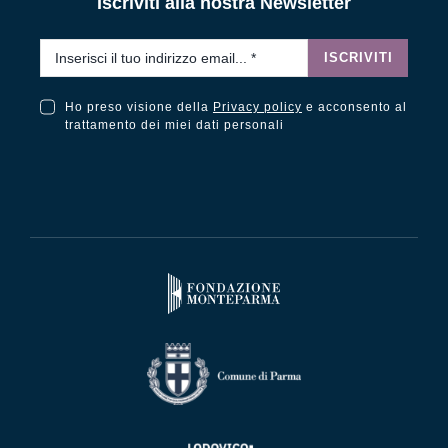
Iscriviti alla nostra Newsletter
Email
*
ISCRIVITI
Ho preso visione della
Privacy policy
e acconsento al
Ho preso visione della Privacy Policy e acconsento al trattamento dei miei dati personali
trattamento dei miei dati personali