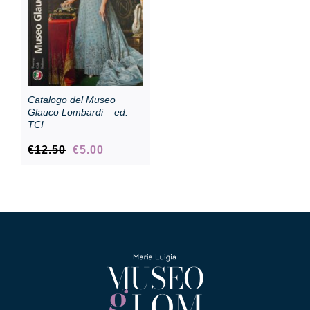
Catalogo del Museo
Glauco Lombardi – ed.
TCI
Il
Il
€
12.50
€
5.00
prezzo
prezzo
originale
attuale
era:
è:
€12.50.
€5.00.