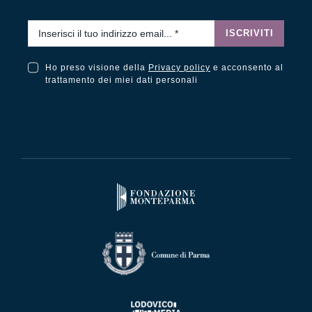
Email
*
ISCRIVITI
Ho preso visione della
Privacy policy
e acconsento al
Ho preso visione della Privacy Policy e acconsento al trattamento dei miei dati personali
trattamento dei miei dati personali