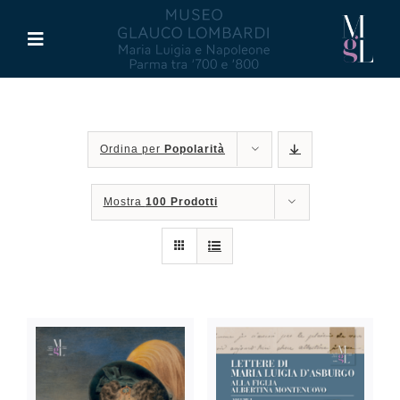
Salta
al
Toggle
contenuto
Navigation
Il Museo
Ordina per
Popolarità
Maria Luigia d’Asburgo
Mostra
100 Prodotti
Glauco Lombardi
Palazzo di Riserva
Attività
Pubblicazioni