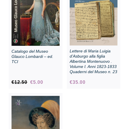
Collezione
Contatti e biglietti
Lettere di Maria Luigia
Catalogo del Museo
Accessibilità
d’Asburgo alla figlia
Glauco Lombardi – ed.
Albertina Montenuovo .
TCI
Volume I. Anni 1823-1833
Quaderni del Museo n. 23
Dona
Il
Il
€
12.50
€
5.00
€
35.00
prezzo
prezzo
Cerca
originale
attuale
era:
è:
€12.50.
€5.00.
English