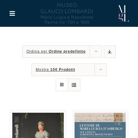
Salta
al
Toggle
contenuto
Navigation
Il Museo
Ordina per
Ordine predefinito
Maria Luigia d’Asburgo
Mostra
100 Prodotti
Glauco Lombardi
Palazzo di Riserva
Attività
Pubblicazioni