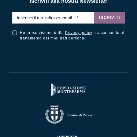
Iscriviti alla nostra Newsletter
Email
*
ISCRIVITI
Ho preso visione della
Privacy policy
e acconsento al
Ho preso visione della Privacy Policy e acconsento al trattamento dei miei dati personali
trattamento dei miei dati personali